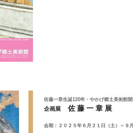
佐藤一章生誕120年・やかげ郷土美術館開
佐 藤 一 章 展
企画展
会期：２０２５年６月２１日（土）～９