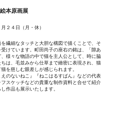
子絵本原画展
１
月
２４
日（
月・休
）
語を繊細なタッチと大胆な構図で描くことで、そ
を受けています。町田尚子の座右の銘は、「隙あ
ど、様々な物語の中で猫を主人公として、時に脇
たちは、毛並みから仕草まで緻密に表現され、猫
て猫を慈しむ眼差しが感じられます。
まえのないねこ』『ねこはるすばん』などの代表
ラフスケッチなどの貴重な制作資料と合せて紹介
ろし作品も展示いたします。