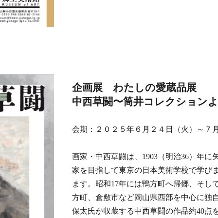
企画展 わたしの愛蔵品展
中西草闘〜筒井コレクション
会期：２０２５年６月２４日（火）～７
画家・中西草闘は、1903（明治36）年
家を目指して東京の日本美術学校で学び
ます。昭和17年には鴨方町へ帰郷、そし
方町、倉敷市など岡山県西部を中心に独
保太氏が収蔵する中西草闘の作品約40点