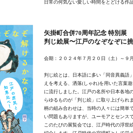
日常の何気ない愛しい時間をとどける作
矢掛町合併70周年記念 特別
判じ絵展〜江戸のなぞなぞに
会期：２０２４年７月２０日（土）～９
判じ絵とは、日本語に多い「同音異義語
えを考える、洒落(しゃれ)を用いた言葉
に流行しました。江戸の名所や日本各地
らゆるものが「判じ絵」に取り上げられ
柄の組み合わせは、当時の人々には簡単
い問題もありますが、ユーモアとセンス
このたびの展覧会では、江戸時代の浮世絵