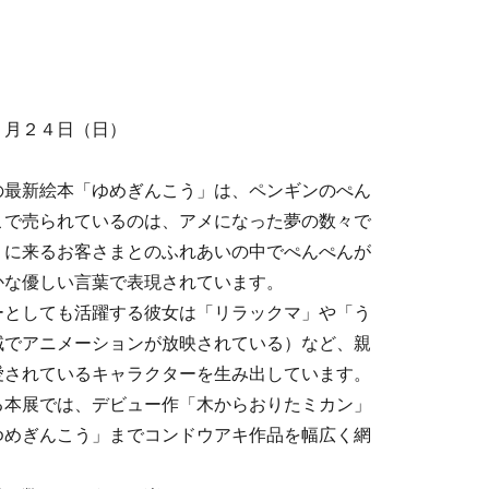
展
１月２４日（日）
の最新絵本「ゆめぎんこう」は、ペンギンのぺん
こで売られているのは、アメになった夢の数々で
りに来るお客さまとのふれあいの中でぺんぺんが
かな優しい言葉で表現されています。
ーとしても活躍する彼女は「リラックマ」や「う
域でアニメーションが放映されている）など、親
愛されているキャラクターを生み出しています。
る本展では、デビュー作「木からおりたミカン」
ゆめぎんこう」までコンドウアキ作品を幅広く網