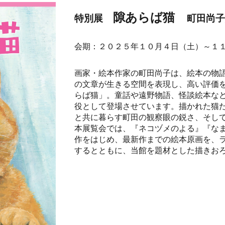
隙あらば猫
特別
展
町田尚
会期
：２０
２５
年１０月
４
日（
土
）～
１
画家・絵本作家の町田尚子は、絵本の物
の文章が生きる空間を表現し、高い評価
らば猫」。童話や遠野物語、怪談絵本な
役として登場させています。描かれた猫
と共に暮らす町田の観察眼の鋭さ、そし
本展覧会では、『ネコヅメのよる』『な
作をはじめ、最新作までの絵本原画を、
するとともに、当館を題材とした描きお