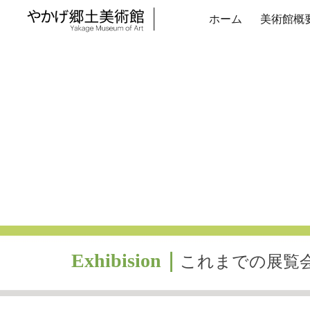
ホーム
美術館概
Sk
Exhibis
ion｜
これまでの展覧