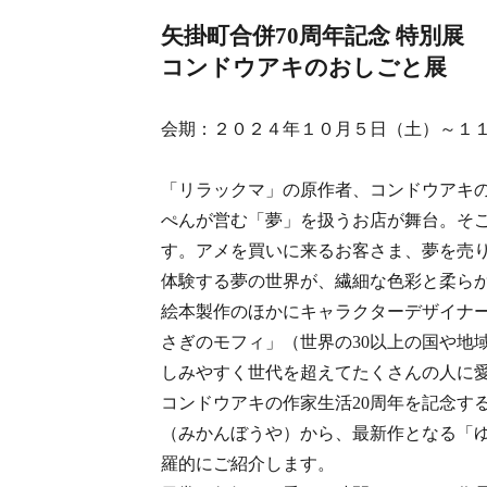
矢掛町合併70周年記念 特別
コンドウアキのおしごと展
会期：２０２４年１０月５日（土）～１
「リラックマ」の原作者、コンドウアキ
ぺんが営む「夢」を扱うお店が舞台。そ
す。アメを買いに来るお客さま、夢を売
体験する夢の世界が、繊細な色彩と柔ら
絵本製作のほかにキャラクターデザイナ
さぎのモフィ」（世界の30以上の国や地
しみやすく世代を超えてたくさんの人に
コンドウアキの作家生活20周年を記念す
（みかんぼうや）から、最新作となる「
羅的にご紹介します。