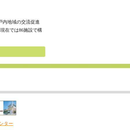
戸内地域の交流促進
現在では8
6
施設で構
ンター