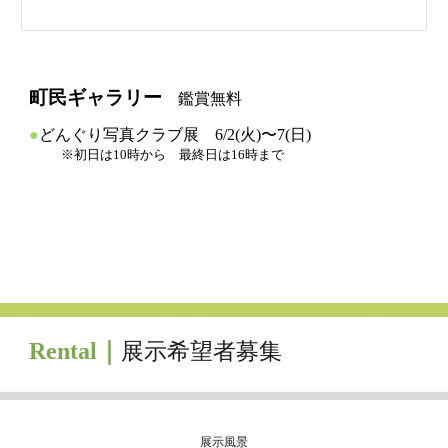
町民ギャラリー
鑑賞無料
●
どんぐり写真クラブ
展
6
/
2
(
火
)〜
7
(日)
※
初日は10時から 最終日は16時まで
Rental｜
展示希望者募集
展示風景