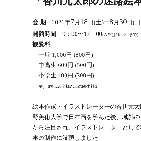
「香川元太郎の迷路絵
7
18
8
30
会 期
2026年
月
日(土)ー
月
日(日
開館時間
9：00〜17：00
(入館は16：30まで)
観覧料
一般 1,000円 (800円)
中高生 600円 (500円)
小学生 400円 (300円)
※( )内は20名様以上の団体料金
絵本作家・イラストレーターの香川元太郎(1
野美術大学で日本画を学んだ後、城郭の
から注目され、イラストレーターとして
本の制作に没頭しました。