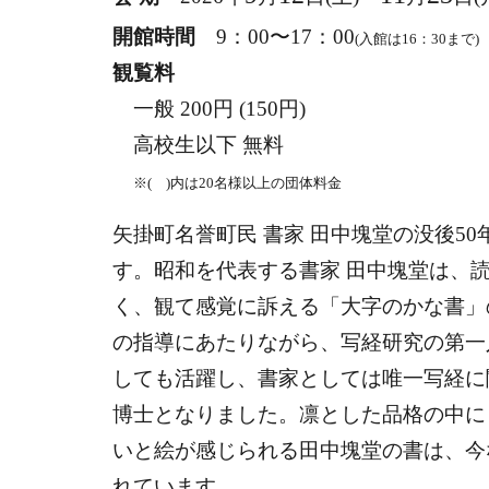
開館時間
9：00〜17：00
(入館は16：30まで)
観覧料
一般
200
円 (150円)
高校生以下 無料
※( )内は20名様以上の団体料金
矢掛町名誉町民 書家 田中塊堂の没後5
す。昭和を代表する書家 田中塊堂は、
く、観て感覚に訴える「大字のかな書」
の指導にあたりながら、写経研究の第一
しても活躍し、書家としては唯一写経に
博士となりました。凛とした品格の中に
いと絵が感じられる田中塊堂の書は、今
れています。