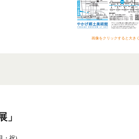
画像をクリックすると大き
展」
月・祝
)