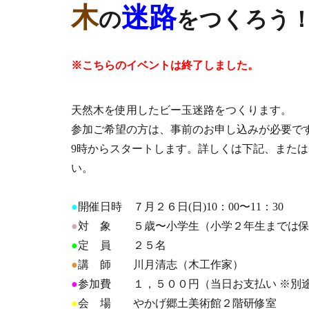
木
迷路
の
をつくろう
※こちらのイベントは終了しました。
天然木を使用したビー玉迷路をつくります。
参加ご希望の方は、事前のお申し込みが必要です
9時からスタートします。詳しくは下記、また
い。
●
開催日時
７
月
２６
日(
日
)
10
：00〜1
1：30
●
対 象
５歳〜小学生（小学２年生までは
●
定 員 ２５名
●
講 師 川月清志（木工作家）
●
参加費 １，５００円（当日お支払い ※別
●
会 場 やかげ郷土美術館２階研修室