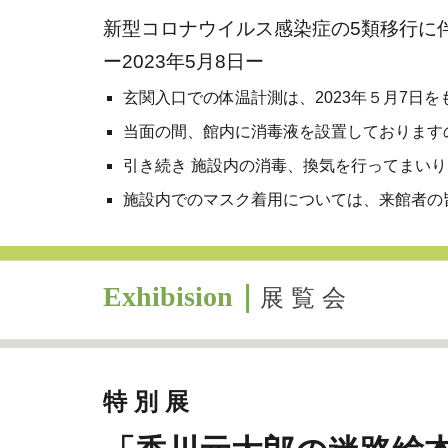
新型コロナウイルス感染症の5類移行に
ー2023年5月8日ー
玄関入口での体温計測は、2023年５月7日
当面の間、館内
に消毒液
を設置しております
引き続き 施設内の消毒、換気を行ってまい
施設内でのマスク着用については、来館者の皆
Exhibision｜
展 覧 会
特 別 展