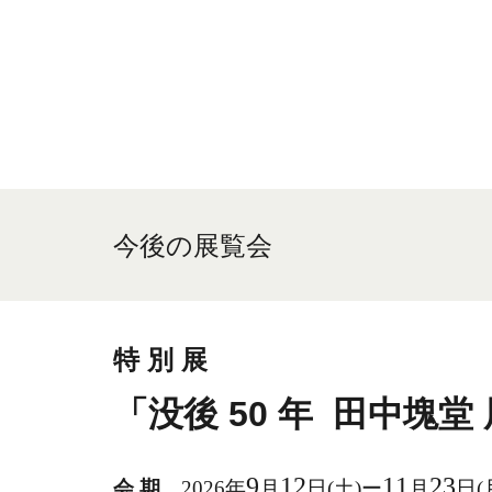
今後
の展覧会
特 別 展
「没後
50
年
田中塊堂
9
12
11
23
会 期
2026年
月
日(土)ー
月
日(