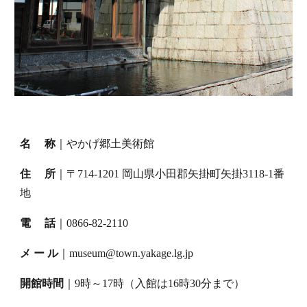
名 称
｜
やかげ郷土美術館
住 所
｜〒714-1201 岡山県小田郡矢掛町矢掛3118-1番
地
電 話
｜
0866-82-2110
メ ー ル
｜
museum@town.yakage.lg.jp
開館時間
｜9時～17時（入館は16時30分まで）