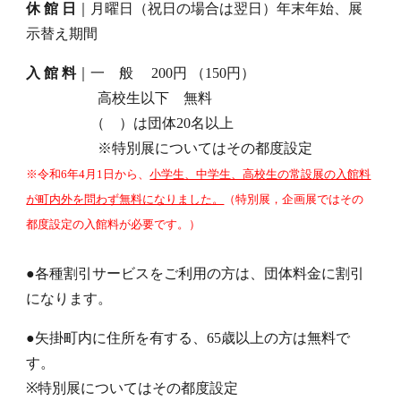
休 館 日
｜月曜日（祝日の場合は翌日）年末年始、展
示替え期間
入 館 料
｜一 般 200円 （150円）
高校生以下 無料
（ ）は団体20名以上
※特別展についてはその都度設定
※令和6年4月1日から、
小学生、中学生、高校生の常設展の入館料
が町内外を問わず無料になりました。
（特別展，企画展ではその
都度設定の入館料が必要です。）
●各種割引サービスをご利用の方は、
団体料金に割引
になります。
●
矢掛町内に住所を有する、65歳以上の方は無料で
す。
※特別展についてはその都度設定