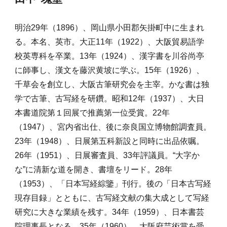
明治29年（1896）、岡山県小田郡矢掛町中に生まれ
る。本名、英市。大正11年（1922）、大阪貿易語学
校英専科を卒業。13年（1924）、漢字書を川谷尚亭
に師事し、漢文を藤沢黄坡に学ぶ。15年（1926）、
千草会を創立し、大阪古筆研究会を主宰。かな書は独
学で古筆、古写経を研鑽。昭和12年（1937）、大日
本書道院第１回展で推薦第一位受賞。22年
（1947）、宮内省出仕、後に奈良国立博物館調査員。
23年（1948）、日展第五科新設と同時に出品依嘱。
26年（1951）、日展審査員、33年評議員。“大字か
な”に清新な道を開き、書壇をリード。28年
（1953）、「日本写経綜鑒」刊行。後の「日本古写経
現存目録」とともに、古写経文献の集大成として写経
研究に大きな業績を残す。34年（1959）、日本書芸
院理事長となる。35年（1960）、大阪府芸術賞を受