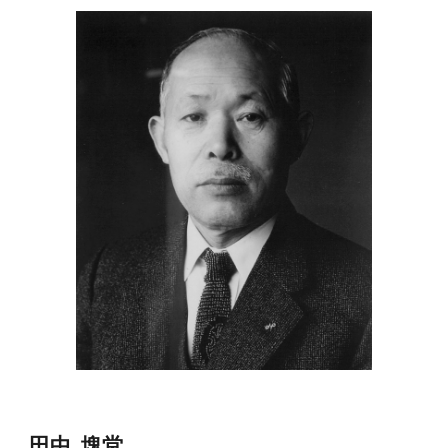
田中  塊堂