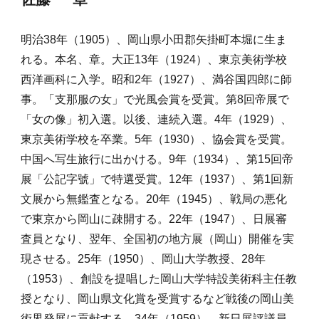
明治38年（1905）、岡山県小田郡矢掛町本堀に生ま
れる。本名、章。大正13年（1924）、東京美術学校
西洋画科に入学。昭和2年（1927）、満谷国四郎に師
事。「支那服の女」で光風会賞を受賞。第8回帝展で
「女の像」初入選。以後、連続入選。4年（1929）、
東京美術学校を卒業。5年（1930）、協会賞を受賞。
中国へ写生旅行に出かける。9年（1934）、第15回帝
展「公記字號」で特選受賞。12年（1937）、第1回新
文展から無鑑査となる。20年（1945）、戦局の悪化
で東京から岡山に疎開する。22年（1947）、日展審
査員となり、翌年、全国初の地方展（岡山）開催を実
現させる。25年（1950）、岡山大学教授、28年
（1953）、創設を提唱した岡山大学特設美術科主任教
授となり、岡山県文化賞を受賞するなど戦後の岡山美
術界発展に貢献する。34年（1959）、新日展評議員 